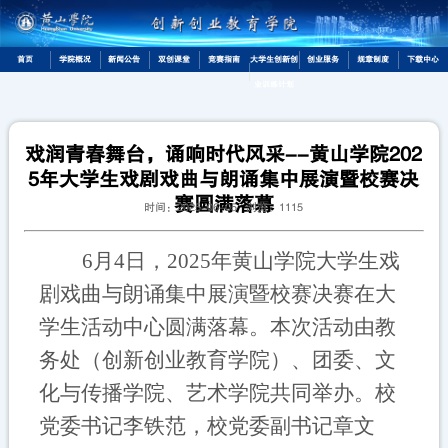
首页
学院概况
新闻公告
双创课堂
竞赛指南
大学生创新创
创业服务
规章制度
下载中心
业训练计划
戏润青春舞台，诵响时代风采--黄山学院202
5年大学生戏剧戏曲与朗诵集中展演暨校赛决
赛圆满落幕
时间：2025-06-05 浏览：
1115
6月4日，2025年黄山学院大学生戏
剧戏曲与朗诵集中展演暨校赛决赛在大
学生活动中心
圆满落幕
。本次活动由教
务处（创新创业教育学院）、团委、文
化与传播学院、艺术学院共同举办。校
党委书记李铁范，校党委副书记章文