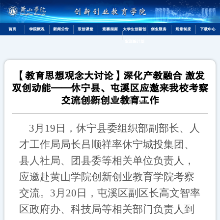
首页
学院概况
新闻公告
双创课堂
竞赛指南
大学生创新创
创业服务
规章制度
下载中心
业训练计划
【教育思想观念大讨论】深化产教融合 激发
双创动能——休宁县、屯溪区应邀来我校考察
交流创新创业教育工作
时间：2026-03-23 浏览：
568
3月19日，休宁县委组织部副部长、人
才工作局局长吕顺祥率休宁城投集团、
县人社局、团县委等相关单位负责人，
应邀赴黄山学院创新创业教育学院考察
交流。3月20日，屯溪区副区长高文智率
区政府办、科技局等相关部门负责人到